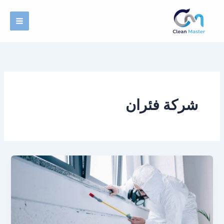
خطي
لى
لمحتوى
شركة فئران